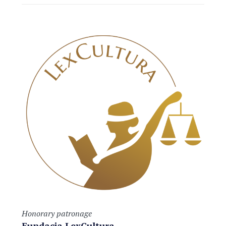
Honorary patronage
Fundacja LexCultura