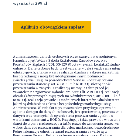
Administratorem danych osobowych przekazanych w wypełnionym
formularzu jest Wyższa Szkoła Kształcenia Zawodowego, plac
Powstańców Śląskich 1/201, 53-329 Wrocław, e-mail: kontakt@studia-
online.pl. Dane osobowe będą przetwarzane w celu świadczenia usług
edukacyjnych, a także w celu realizacji działań z zakresu marketingu
bezpośredniego i mogą być udostępniane innym podmiotom
świadczącym usługi za pośrednictwem Serwisu. Podstawy prawne
przetwarzania stanowią: art. 6 ust. 1 lit. b RODO tj. niezbędność
przetwarzania w związku z realizacją umowy, a także przed jej
zawarciem na zgłoszone żądanie; art. 6 ust.1 lit. c RODO tj. realizacja
obowiązków prawnych ciążących na Administratorze; art. 6 ust. 1 lit. f
RODO tj. realizacja prawnie uzasadnionych interesów Administratora
jakimi są działania w zakresie bezpośredniego marketingu usług
Administratora. W związku z przetwarzaniem przysługuje prawo do:
żądania dostępu do danych osobowych, ich sprostowania, przenoszenia
danych oraz usunięcia lub ograniczenia przetwarzania zgodnie z
warunkami opisanymi w RODO. Przysługuje także prawo do wniesienia
skargi do organu nadzorczego a także prawo do wniesienia sprzeciwu
wobec dalszego przetwarzania dla celów marketingu bezpośredniego.
Pełne informacje odnośnie zasad przetwarzania zawarte są w
Regulaminie Serwisu, Polityce ochrony prywatności oraz Polityce