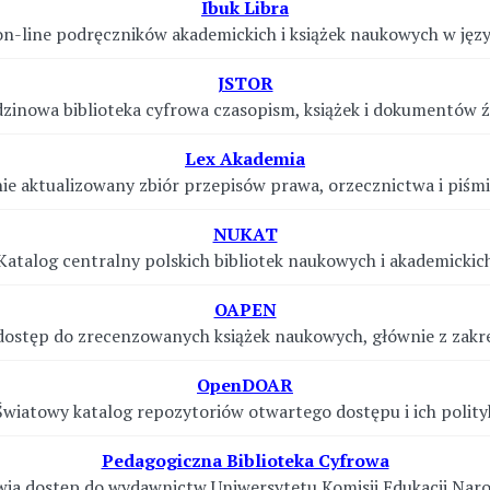
Ibuk Libra
on-line podręczników akademickich i książek naukowych w jęz
JSTOR
dzinowa biblioteka cyfrowa czasopism, książek i dokumentów 
Lex Akademia
ie aktualizowany zbiór przepisów prawa, orzecznictwa i piś
NUKAT
Katalog centralny polskich bibliotek naukowych i akademickic
OAPEN
dostęp do zrecenzowanych książek naukowych, głównie z zakr
OpenDOAR
Światowy katalog repozytoriów otwartego dostępu i ich polity
Pedagogiczna Biblioteka Cyfrowa
iwia dostęp do wydawnictw Uniwersytetu Komisji Edukacji Nar