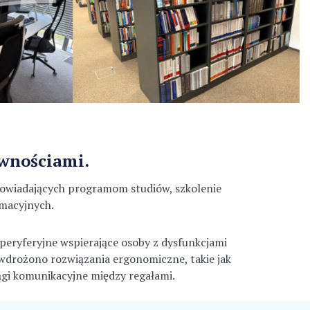
awnościami.
powiadających programom studiów, szkolenie
rmacyjnych.
ryferyjne wspierające osoby z dysfunkcjami
 wdrożono rozwiązania ergonomiczne, takie jak
iągi komunikacyjne między regałami.