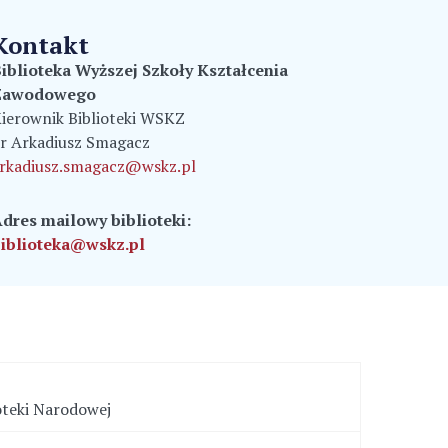
Kontakt
iblioteka Wyższej Szkoły Kształcenia
Zawodowego
ierownik Biblioteki WSKZ
r Arkadiusz Smagacz
rkadiusz.smagacz@wskz.pl
dres mailowy biblioteki:
iblioteka@wskz.pl
oteki Narodowej