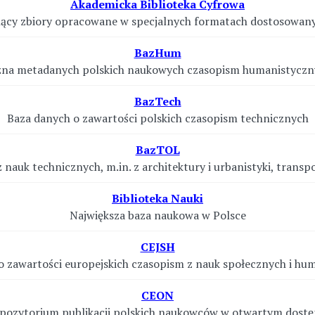
Akademicka Biblioteka Cyfrowa
ielący zbiory opracowane w specjalnych formatach dostosowan
BazHum
czna metadanych polskich naukowych czasopism humanistyczn
BazTech
Baza danych o zawartości polskich czasopism technicznych
BazTOL
 nauk technicznych, m.in. z architektury i urbanistyki, transp
Biblioteka Nauki
Największa baza naukowa w Polsce
CEJSH
o zawartości europejskich czasopism z nauk społecznych i hu
CEON
pozytorium publikacji polskich naukowców w otwartym dostę