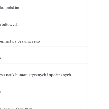
yku polskim
źródłowych
miennictwa prawniczego
h
esu nauk humanistycznych i społecznych
k
odowej w Krakowie