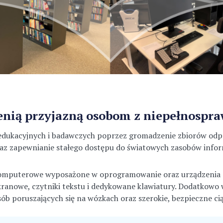
zenią przyjazną osobom z niepełnospr
w edukacyjnych i badawczych poprzez gromadzenie zbiorów od
raz zapewnianie stałego dostępu do światowych zasobów info
omputerowe wyposażone w oprogramowanie oraz urządzenia pe
kranowe, czytniki tekstu i dedykowane klawiatury. Dodatkowo
sób poruszających się na wózkach oraz szerokie, bezpieczne c