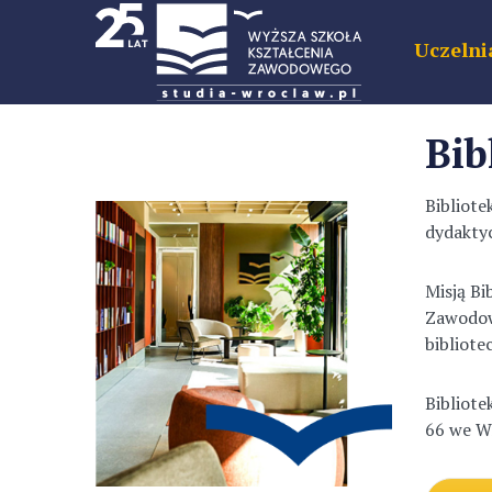
Uczelni
Bib
Bibliote
dydakty
Misją Bi
Zawodow
bibliote
Bibliote
66 we W