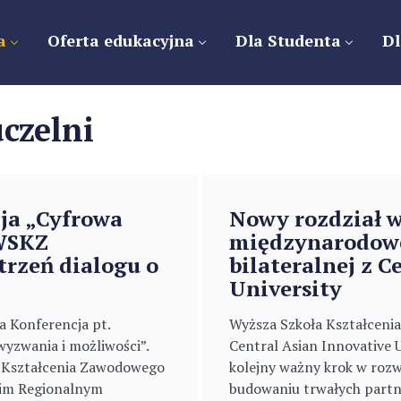
a
Oferta edukacyjna
Dla Studenta
Dl
uczelni
ja „Cyfrowa
Nowy rozdział 
 WSKZ
międzynarodowe
trzeń dialogu o
bilateralnej z C
University
a Konferencja pt.
Wyższa Szkoła Kształceni
wyzwania i możliwości”.
Central Asian Innovative 
a Kształcenia Zawodowego
kolejny ważny krok w roz
kim Regionalnym
budowaniu trwałych partn