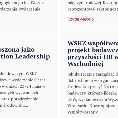
gogicznego im. Wasyla
międzynarodowej. Kto repr
darzenia Wydarzenie
reprezentował rektor uczel
Czytaj więcej
WSKZ współtwo
szona jako
projekt badawcz
tion Leadership
przyszłości HR 
Wschodniej
 wykładowczyni WSKZ,
Jak skutecznie zarządzać 
tiżowe wydarzenie Qatar
dobrostanem w organizacj
ę w dniach 23-24 maja w
środowisku pracy? Na to 
egicznych wyzwaniach
badawczy, którego liderką 
e oraz potwierdzenie
UEW, wykładowczyni Wyżs
m środowisku...
Wrocławiu. Nowe spojrzeni
Współtworzony...