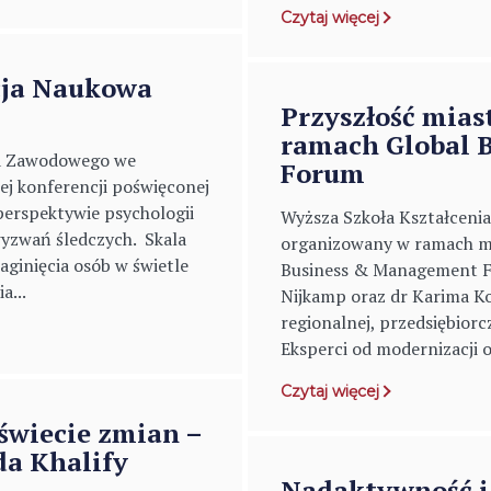
Czytaj więcej
cja Naukowa
Przyszłość mias
ramach Global 
nia Zawodowego we
Forum
j konferencji poświęconej
perspektywie psychologii
Wyższa Szkoła Kształceni
wyzwań śledczych. Skala
organizowany w ramach m
aginięcia osób w świetle
Business & Management F
a...
Nijkamp oraz dr Karima Ko
regionalnej, przedsiębiorc
Eksperci od modernizacji 
Czytaj więcej
świecie zmian –
da Khalify
Nadaktywność i