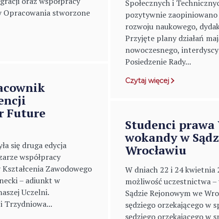
egracji oraz współpracy
Społecznych i Techniczny
ziny Opracowania stworzone
pozytywnie zaopiniowano 
rozwoju naukowego, dydak
Przyjęte plany działań ma
nowoczesnego, interdyscy
Posiedzenie Rady...
Czytaj więcej
racownik
encji
r Future
Studenci prawa
wokandy w Sądz
ła się druga edycja
Wrocławiu
zarze współpracy
ły Kształcenia Zawodowego
W dniach 22 i 24 kwietnia
necki – adiunkt w
możliwość uczestnictwa – 
naszej Uczelni.
Sądzie Rejonowym we Wroc
i Trzydniowa...
sędziego orzekającego w 
sędziego orzekającego w s