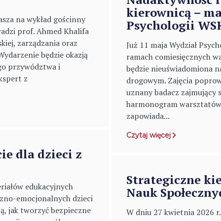
kierownicą – m
sza na wykład gościnny
Psychologii WS
dzi prof. Ahmed Khalifa
kiej, zarządzania oraz
Już 11 maja Wydział Psych
ydarzenie będzie okazją
ramach comiesięcznych 
go przywództwa i
będzie nieuświadomiona n
kspert z
drogowym. Zajęcia poprowa
uznany badacz zajmujący 
harmonogram warsztatów 
zapowiada...
Czytaj więcej
ie dla dzieci z
Strategiczne ki
eriałów edukacyjnych
Nauk Społeczny
zno-emocjonalnych dzieci
ją, jak tworzyć bezpieczne
W dniu 27 kwietnia 2026 r