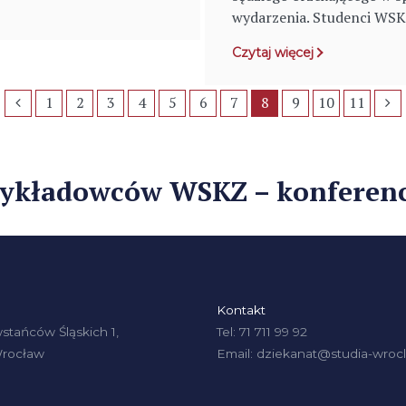
wydarzenia. Studenci WSKZ 
Czytaj więcej
1
2
3
4
5
6
7
8
9
10
11
wykładowców WSKZ – konferencj
Kontakt
stańców Śląskich 1,
Tel: 71 711 99 92
Wrocław
Email: dziekanat@studia-wrocl