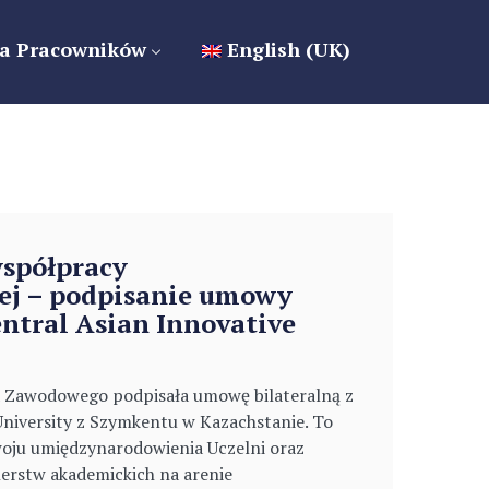
a Pracowników
English (UK)
współpracy
j – podpisanie umowy
entral Asian Innovative
a Zawodowego podpisała umowę bilateralną z
University z Szymkentu w Kazachstanie. To
woju umiędzynarodowienia Uczelni oraz
erstw akademickich na arenie