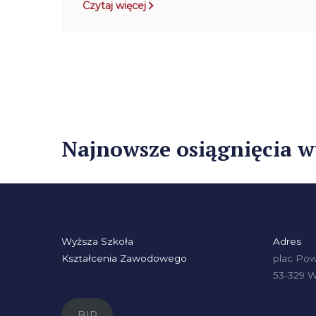
Czytaj więcej
Najnowsze osiągnięcia 
Wyższa Szkoła
Adres
Kształcenia Zawodowego
plac Pow
53-329 
BIP