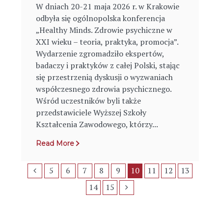
W dniach 20-21 maja 2026 r. w Krakowie
odbyła się ogólnopolska konferencja
„Healthy Minds. Zdrowie psychiczne w
XXI wieku – teoria, praktyka, promocja”.
Wydarzenie zgromadziło ekspertów,
badaczy i praktyków z całej Polski, stając
się przestrzenią dyskusji o wyzwaniach
współczesnego zdrowia psychicznego.
Wśród uczestników byli także
przedstawiciele Wyższej Szkoły
Kształcenia Zawodowego, którzy...
Read More
5
6
7
8
9
10
11
12
13
14
15