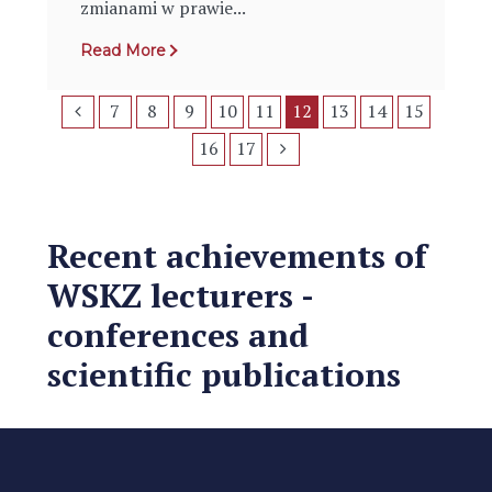
zmianami w prawie...
Read More
7
8
9
10
11
12
13
14
15
16
17
Recent achievements of
WSKZ lecturers -
conferences and
scientific publications