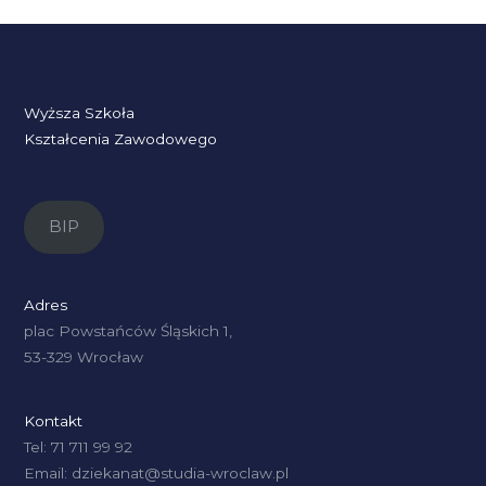
Wyższa Szkoła
Kształcenia Zawodowego
BIP
Adres
plac Powstańców Śląskich 1,
53-329 Wrocław
Kontakt
Tel: 71 711 99 92
Email: dziekanat@studia-wroclaw.pl