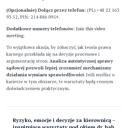
(Opcjonalnie) Dołącz przez telefon:
(PL) +48 22 163
93 52‬, PIN: 214 886 095‬#.
Dodatkowe numery telefonów
:
Join this video
meeting
.
To wyjątkowa okazja, by zobaczyć, jak teoria prawa
karnego przekłada się na decyzje procesowe i
argumentację stron
. Analiza autentycznej sprawy
sądowej pozwoli lepiej zrozumieć mechanizmy
działania wymiaru sprawiedliwości
. Jeśli myślisz o
karierze w tym obszarze, te warsztaty będą cennym
doświadczeniem praktycznym.
Ryzyko, emocje i decyzje za kierownicą –
inspirujące warsztaty pod okiem dr. hab.