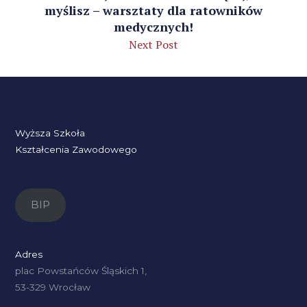
myślisz – warsztaty dla ratowników
medycznych!
Next Post
Wyższa Szkoła
Kształcenia Zawodowego
BIP
Adres
plac Powstańców Śląskich 1,
53-329 Wrocław