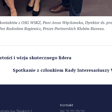
 kontaktów z OSG WSKZ, Pani Anna Więckowska, Dyrektor ds. projek
an Radosław Rogiewicz, Prezes Partnerskich Klubów Biznesu.
ości i wizja skutecznego lidera
Spotkanie z członkiem Rady Interesariuszy
Kontakt
stańców Śląskich 1,
Tel: 71 711 99 92