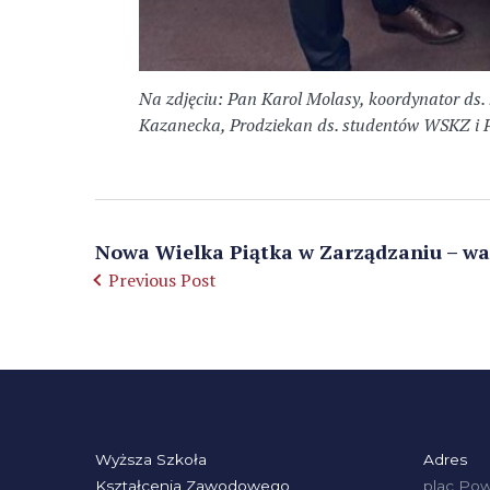
Na zdjęciu: Pan Karol Molasy, koordynator ds.
Kazanecka, Prodziekan ds. studentów WSKZ i P
Nowa Wielka Piątka w Zarządzaniu – wart
Previous Post
Wyższa Szkoła
Adres
Kształcenia Zawodowego
plac Pow