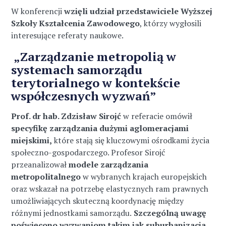
W konferencji
wzięli udział przedstawiciele Wyższej
Szkoły Kształcenia Zawodowego
, którzy wygłosili
interesujące referaty naukowe.
„Zarządzanie metropolią w
systemach samorządu
terytorialnego w kontekście
współczesnych wyzwań”
Prof. dr hab. Zdzisław Sirojć
w referacie omówił
specyfikę zarządzania dużymi aglomeracjami
miejskimi,
które stają się kluczowymi ośrodkami życia
społeczno-gospodarczego. Profesor Sirojć
przeanalizował
modele zarządzania
metropolitalnego
w wybranych krajach europejskich
oraz wskazał na potrzebę elastycznych ram prawnych
umożliwiających skuteczną koordynację między
różnymi jednostkami samorządu.
Szczególną uwagę
poświęcono wyzwaniom takim jak suburbanizacja
,