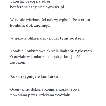
przesłać pracę na adres:
konferencjazaginiecia@wskz.pl
W
tytule wiadomości
należy wpisać:
Poster na
konkurs dot. zaginięć
.
W
nazwie pliku
należy podać
tytuł posteru
.
Komisja Konkursowa określa
limit
:
50 zgłoszeń
.
O udziale w konkursie decyduje kolejność
zgłoszeń.
Rozstrzygnięcie konkursu
Oceny prac dokona Komisja Konkursowa
powołana przez Dziekana Wydziału.