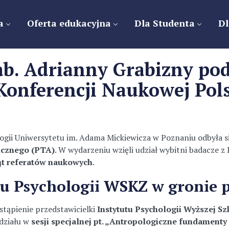
a
Oferta edukacyjna
Dla Studenta
Dl
ab. Adrianny Grabizny pod
 Konferencji Naukowej Po
ogii Uniwersytetu im. Adama Mickiewicza w Poznaniu odbyła s
icznego (PTA)
. W wydarzeniu wzięli udział wybitni badacze z
ąt referatów naukowych
.
tu Psychologii WSKZ w gronie 
tąpienie przedstawicielki
Instytutu Psychologii Wyższej S
działu w
sesji specjalnej pt. „Antropologiczne fundament