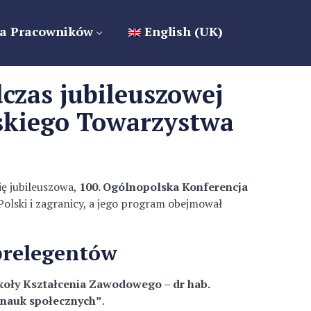
a Pracowników
English (UK)
czas jubileuszowej
lskiego Towarzystwa
ię jubileuszowa,
100. Ogólnopolska Konferencja
 Polski i zagranicy, a jego program obejmował
prelegentów
zkoły Kształcenia Zawodowego – dr hab.
y nauk społecznych”
.