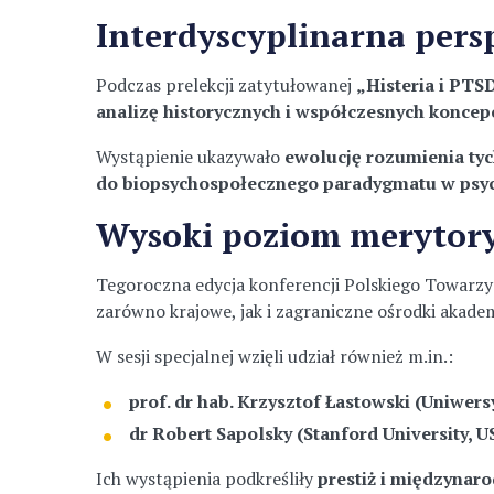
Interdyscyplinarna pers
Podczas prelekcji zatytułowanej
„Histeria i PTSD
analizę historycznych i współczesnych koncep
Wystąpienie ukazywało
ewolucję rozumienia tych
do biopsychospołecznego paradygmatu w psych
Wysoki poziom merytory
Tegoroczna edycja konferencji Polskiego Towarzy
zarówno krajowe, jak i zagraniczne ośrodki akademi
W sesji specjalnej wzięli udział również m.in.:
prof. dr hab. Krzysztof Łastowski (Uniwer
dr Robert Sapolsky (Stanford University, U
Ich wystąpienia podkreśliły
prestiż i międzynar