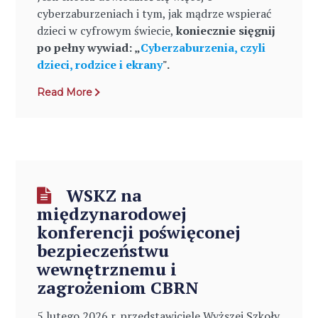
cyberzaburzeniach i tym, jak mądrze wspierać
dzieci w cyfrowym świecie,
koniecznie sięgnij
po pełny wywiad: „
Cyberzaburzenia, czyli
dzieci, rodzice i ekrany
".
Read More
WSKZ na
międzynarodowej
konferencji poświęconej
bezpieczeństwu
wewnętrznemu i
zagrożeniom CBRN
5 lutego 2026 r. przedstawiciele Wyższej Szkoły