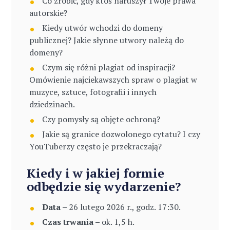
Co zrobić, gdy ktoś naruszył Twoje prawa
autorskie?
Kiedy utwór wchodzi do domeny
publicznej? Jakie słynne utwory należą do
domeny?
Czym się różni plagiat od inspiracji?
Omówienie najciekawszych spraw o plagiat w
muzyce, sztuce, fotografii i innych
dziedzinach.
Czy pomysły są objęte ochroną?
Jakie są granice dozwolonego cytatu? I czy
YouTuberzy często je przekraczają?
Kiedy i w jakiej formie
odbędzie się wydarzenie?
Data –
26 lutego 2026 r., godz. 17:30.
Czas trwania –
ok. 1,5 h.