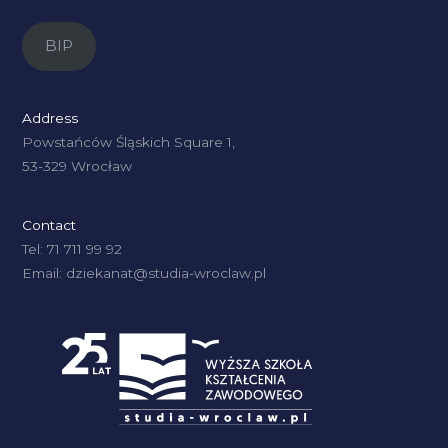
BIP
Address
Powstańców Śląskich Square 1,
53-329 Wrocław
Contact
Tel: 71 711 99 92
Email: dziekanat@studia-wroclaw.pl