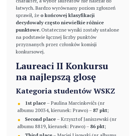
charakter, a wybór laureatów nie należał do
łatwych. Bardzo wyrównany poziom zgłoszeń
sprawił, że
o końcowej klasyfikacji
decydowały często niewielkie różnice
punktowe.
Ostateczne wyniki zostały ustalone
na podstawie łącznej liczby punktów
przyznanych przez członków komisji
konkursowej.
Laureaci II Konkursu
na najlepszą glosę
Kategoria studentów WSKZ
1st place
– Paulina Marcinkevičs (nr
albumu 20034, kierunek: Prawo) –
87 pkt
;
Second place
– Krzysztof Janiszewski (nr
albumu 8819, kierunek: Prawo) –
86 pkt
;
Third place
– Maciej Lisowski (nr albumu