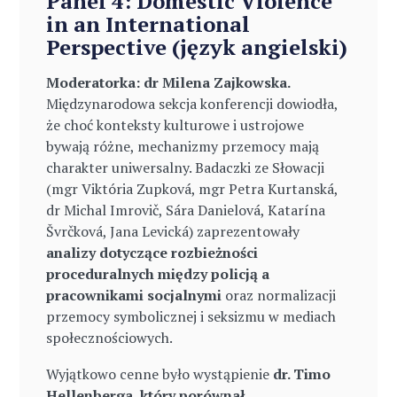
Panel 4: Domestic Violence
in an International
Perspective (język angielski)
Moderatorka: dr Milena Zajkowska.
Międzynarodowa sekcja konferencji dowiodła,
że choć konteksty kulturowe i ustrojowe
bywają różne, mechanizmy przemocy mają
charakter uniwersalny. Badaczki ze Słowacji
(mgr Viktória Zupková, mgr Petra Kurtanská,
dr Michal Imrovič, Sára Danielová, Katarína
Švrčková, Jana Levická) zaprezentowały
analizy dotyczące rozbieżności
proceduralnych między policją a
pracownikami socjalnymi
oraz normalizacji
przemocy symbolicznej i seksizmu w mediach
społecznościowych.
Wyjątkowo cenne było wystąpienie
dr. Timo
Hellenberga, który porównał