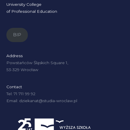
University College
of Professional Education
BIP
Address
Powstańców Śląskich Square 1,
53-329 Wrocław
Contact
Tel: 71 711 99 92
Email: dziekanat@studia-wroclaw.pl