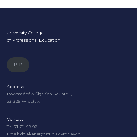
University College
of Professional Education
BIP
Address
Powstańców Śląskich Square 1,
53-329 Wrocław
Contact
Tel: 71 711 99 92
Email: dziekanat@studia-wroclaw.pl