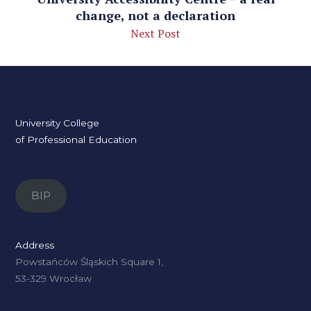
change, not a declaration
Next Post
University College
of Professional Education
BIP
Address
Powstańców Śląskich Square 1,
53-329 Wrocław