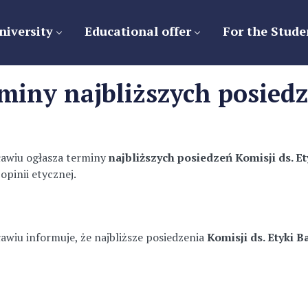
niversity
Educational offer
For the Stude
iny najbliższych posiedze
awiu ogłasza terminy
najbliższych posiedzeń Komisji ds. 
pinii etycznej.
i
wiu informuje, że najbliższe posiedzenia
Komisji ds. Etyki