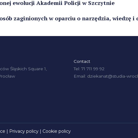
nej ewolucji Akademii Policji w Szczytnie
osób zaginionych w oparciu o narzędzia, wiedzę i
Contact
ów Śląskich Square 1,
Tel: 71 711 99 92
Wrocław
Email: dziekanat@studia-wrocl
ice
|
Privacy policy
|
Cookie policy