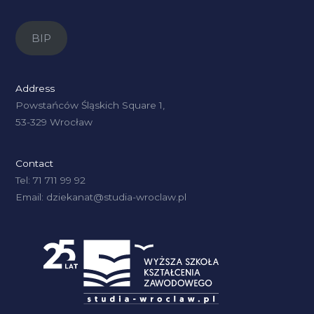
BIP
Address
Powstańców Śląskich Square 1,
53-329 Wrocław
Contact
Tel: 71 711 99 92
Email: dziekanat@studia-wroclaw.pl