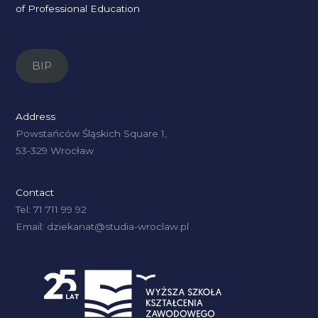
of Professional Education
BIP
Address
Powstańców Śląskich Square 1,
53-329 Wrocław
Contact
Tel: 71 711 99 92
Email: dziekanat@studia-wroclaw.pl